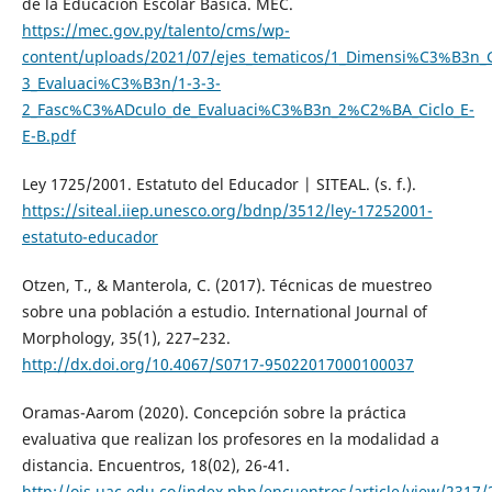
de la Educación Escolar Básica. MEC.
https://mec.gov.py/talento/cms/wp-
content/uploads/2021/07/ejes_tematicos/1_Dimensi%C3%B3n
3_Evaluaci%C3%B3n/1-3-3-
2_Fasc%C3%ADculo_de_Evaluaci%C3%B3n_2%C2%BA_Ciclo_E-
E-B.pdf
Ley 1725/2001. Estatuto del Educador | SITEAL. (s. f.).
https://siteal.iiep.unesco.org/bdnp/3512/ley-17252001-
estatuto-educador
Otzen, T., & Manterola, C. (2017). Técnicas de muestreo
sobre una población a estudio. International Journal of
Morphology, 35(1), 227–232.
http://dx.doi.org/10.4067/S0717-95022017000100037
Oramas-Aarom (2020). Concepción sobre la práctica
evaluativa que realizan los profesores en la modalidad a
distancia. Encuentros, 18(02), 26-41.
http://ojs.uac.edu.co/index.php/encuentros/article/view/2317/