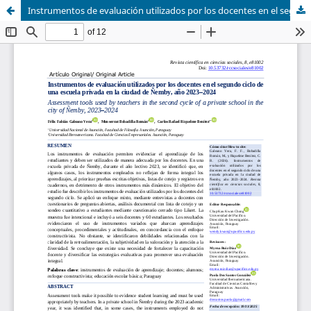
Instrumentos de evaluación utilizados por los docentes en el segundo ciclo de una escuela privada en la ciudad de Ñemby, año 2023–2024