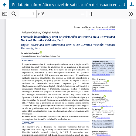
Fedatario informático y nivel de satisfacción del usuario en la Universidad Nacional Hermilio Valdizán, Perú