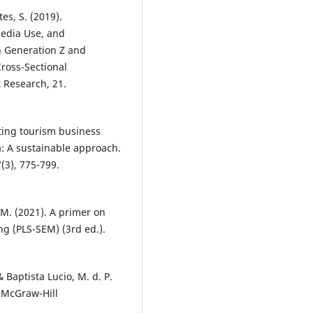
es, S. (2019).
edia Use, and
n Generation Z and
Cross-Sectional
 Research, 21.
moting tourism business
: A sustainable approach.
3), 775-799.
t, M. (2021). A primer on
ng (PLS-SEM) (3rd ed.).
 Baptista Lucio, M. d. P.
. McGraw-Hill