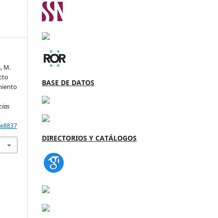
, M.
cto
BASE DE DATOS
miento
cias
/e8837
DIRECTORIOS Y CATÁLOGOS