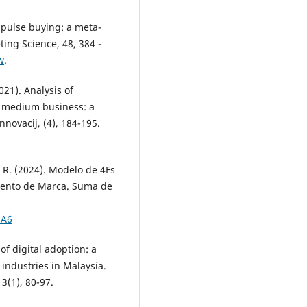
 Impulse buying: a meta-
ting Science, 48, 384 -
w
.
021). Analysis of
d medium business: a
novacij, (4), 184-195.
R. R. (2024). Modelo de 4Fs
miento de Marca. Suma de
.A6
 of digital adoption: a
industries in Malaysia.
3(1), 80-97.