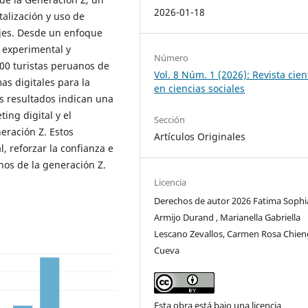
2026-01-18
talización y uso de
ajes. Desde un enfoque
o experimental y
Número
300 turistas peruanos de
Vol. 8 Núm. 1 (2026): Revista cien
as digitales para la
en ciencias sociales
os resultados indican una
ting digital y el
Sección
eración Z. Estos
Artículos Originales
, reforzar la confianza e
anos de la generación Z.
Licencia
Derechos de autor 2026 Fatima Sophi
Armijo Durand , Marianella Gabriella
Lescano Zevallos, Carmen Rosa Chien
Cueva
Esta obra está bajo una licencia