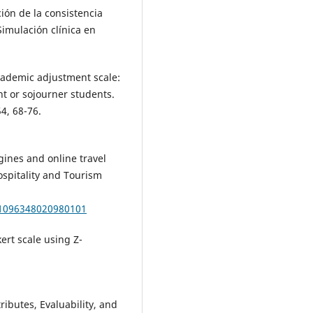
ción de la consistencia
Simulación clínica en
academic adjustment scale:
t or sojourner students.
54, 68-76.
gines and online travel
ospitality and Tourism
/1096348020980101
ert scale using Z-
ributes, Evaluability, and