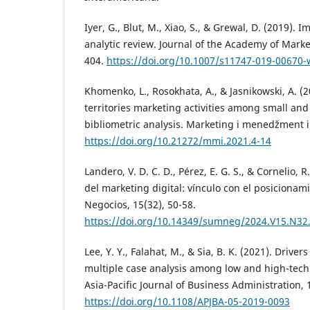
Iyer, G., Blut, M., Xiao, S., & Grewal, D. (2019).
analytic review. Journal of the Academy of Marke
404.
https://doi.org/10.1007/s11747-019-00670-
Khomenko, L., Rosokhata, A., & Jasnikowski, A. (2
territories marketing activities among small an
bibliometric analysis. Marketing i menedžment in
https://doi.org/10.21272/mmi.2021.4-14
Landero, V. D. C. D., Pérez, E. G. S., & Cornelio, 
del marketing digital: vínculo con el posiciona
Negocios, 15(32), 50-58.
https://doi.org/10.14349/sumneg/2024.V15.N32
Lee, Y. Y., Falahat, M., & Sia, B. K. (2021). Drivers
multiple case analysis among low and high-tech 
Asia-Pacific Journal of Business Administration, 1
https://doi.org/10.1108/APJBA-05-2019-0093